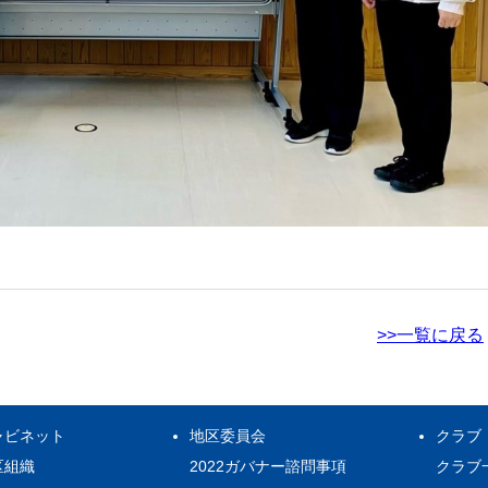
>>一覧に戻る
ャビネット
地区委員会
クラブ
区組織
2022ガバナー諮問事項
クラブ