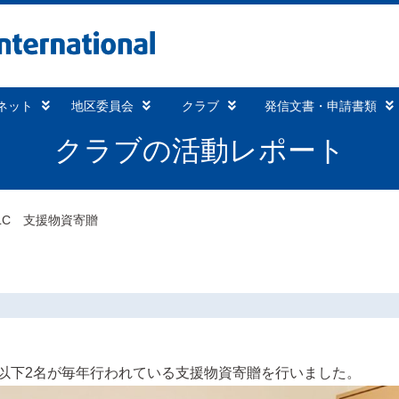
ネット
地区委員会
クラブ
発信文書・申請書類
クラブの活動レポート
LC 支援物資寄贈
以下2名が毎年行われている支援物資寄贈を行いました。