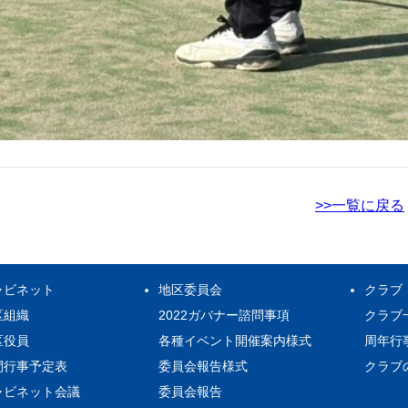
>>一覧に戻る
ャビネット
地区委員会
クラブ
区組織
2022ガバナー諮問事項
クラブ
区役員
各種イベント開催案内様式
周年行
間行事予定表
委員会報告様式
クラブ
ャビネット会議
委員会報告