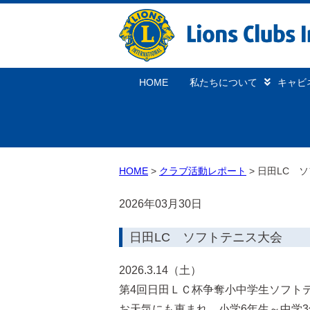
HOME
私たちについて
キャビ
HOME
クラブ活動レポート
日田LC 
2026年03月30日
日田LC ソフトテニス大会
2026.3.14（土）
第4回日田ＬＣ杯争奪小中学生ソフト
お天気にも恵まれ、小学6年生～中学